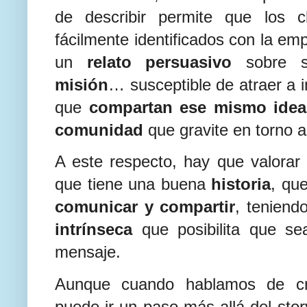
de describir permite que los c
fácilmente identificados con la em
un
relato persuasivo
sobre s
misión
… susceptible de atraer a
que
compartan ese mismo idea
comunidad
que gravite en torno a
A este respecto, hay que valorar 
que tiene una buena
historia
, qu
comunicar y compartir
, teniend
intrínseca
que posibilita que sea
mensaje.
Aunque cuando hablamos de c
puede ir un paso más allá del stor